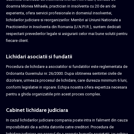
doamna Monea Mihaela, practician in insolventa cu 20 de ani de
experienta, ofera servicii profesionale in domeniul insolventei,
lichidarilor judiciare si reorganizarilor. Membri ai Uniunii Nationale a
Practicienilor in Insolventa din Romania (U.N.P.I.R.), suntem dedicati
respectarii prevederilor legale si asigurarii celor mai bune solutii pentru
fiecare client.
Lichidari asociatii si fundatii
Procedura de lichidare a asociatiilor si fundatiilor este reglementata de
Ordonanta Guvernului nr. 26/2000. Dupa obtinerea sentintei civile de
dizolvare, urmeaza procesul de lichidare, care dureaza minimum 6 luni,
conform legislatiei in vigoare. Echipa noastra ofera expertiza necesara
pentru a ghida organizatiile prin acest proces complex.
Cabinet lichidare judiciara
In cazul lichidarilor judiciare compania poate intra in faliment din cauza
imposibilitatii de a achita datoriile catre creditori. Procedura de
lichidare judiciara are scopul de a executa bunurile societatii, iar echipa