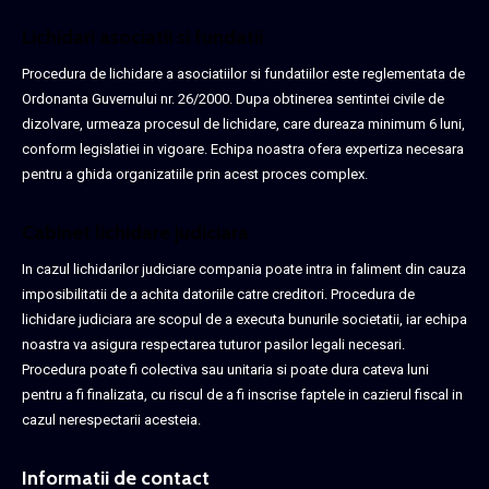
Lichidari asociatii si fundatii
Procedura de lichidare a asociatiilor si fundatiilor este reglementata de
Ordonanta Guvernului nr. 26/2000. Dupa obtinerea sentintei civile de
dizolvare, urmeaza procesul de lichidare, care dureaza minimum 6 luni,
conform legislatiei in vigoare. Echipa noastra ofera expertiza necesara
pentru a ghida organizatiile prin acest proces complex.
Cabinet lichidare judiciara
In cazul lichidarilor judiciare compania poate intra in faliment din cauza
imposibilitatii de a achita datoriile catre creditori. Procedura de
lichidare judiciara are scopul de a executa bunurile societatii, iar echipa
noastra va asigura respectarea tuturor pasilor legali necesari.
Procedura poate fi colectiva sau unitaria si poate dura cateva luni
pentru a fi finalizata, cu riscul de a fi inscrise faptele in cazierul fiscal in
cazul nerespectarii acesteia.
Informatii de contact